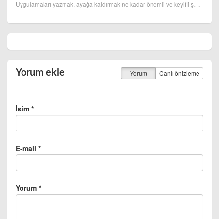
Uygulamaları yazmak, ayağa kaldırmak ne kadar önemli ve keyifli şeyler olsa da! Yayın hayatına başla...
Yorum ekle
Yorum
Canlı önizleme
İsim *
E-mail *
Yorum *