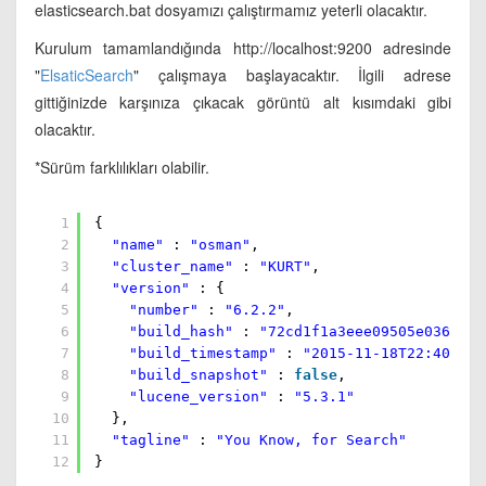
elasticsearch.bat dosyamızı çalıştırmamız yeterli olacaktır.
Kurulum tamamlandığında http://localhost:9200 adresinde
"
ElsaticSearch
" çalışmaya başlayacaktır. İlgili adrese
gittiğinizde karşınıza çıkacak görüntü alt kısımdaki gibi
olacaktır.
*Sürüm farklılıkları olabilir.
1
{
2
"name"
:
"osman"
,
3
"cluster_name"
:
"KURT"
,
4
"version"
: {
5
"number"
:
"6.2.2"
,
6
"build_hash"
:
"72cd1f1a3eee09505e0361061
7
"build_timestamp"
:
"2015-11-18T22:40:03Z
8
"build_snapshot"
:
false
,
9
"lucene_version"
:
"5.3.1"
10
},
11
"tagline"
:
"You Know, for Search"
12
}