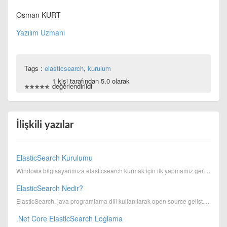
Osman KURT
Yazılım Uzmanı
Tags :
elasticsearch
,
kurulum
1 kişi tarafından 5.0 olarak
değerlendirildi
İlişkili yazılar
ElasticSearch Kurulumu
Windows bilgisayarımıza elasticsearch kurmak için ilk yapmamız gereken şey java'nın bilgisayarımızda...
ElasticSearch Nedir?
ElasticSearch, java programlama dili kullanılarak open source geliştirilmiş ve lucene alt yapısı üze...
.Net Core ElasticSearch Loglama