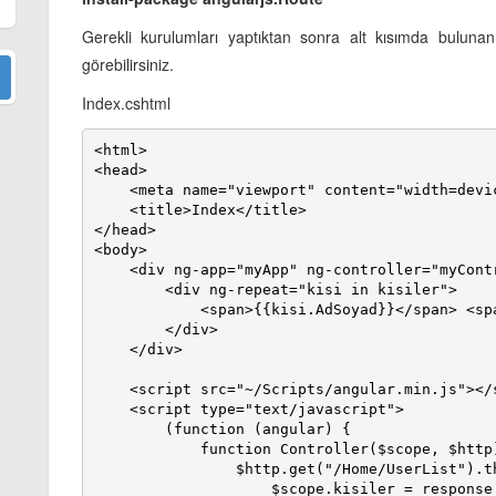
Gerekli kurulumları yaptıktan sonra alt kısımda bulunan k
görebilirsiniz.
Index.cshtml
<html>

<head>

    <meta name="viewport" content="width=device-width" />

    <title>Index</title>

</head>

<body>

    <div ng-app="myApp" ng-controller="myController">

        <div ng-repeat="kisi in kisiler">

            <span>{{kisi.AdSoyad}}</span> <span>{{kisi.Yas}}</span>

        </div>

    </div>

    <script src="~/Scripts/angular.min.js"></script>

    <script type="text/javascript">

        (function (angular) {

            function Controller($scope, $http) {

                $http.get("/Home/UserList").then(function (response) {

                    $scope.kisiler = response.data;
