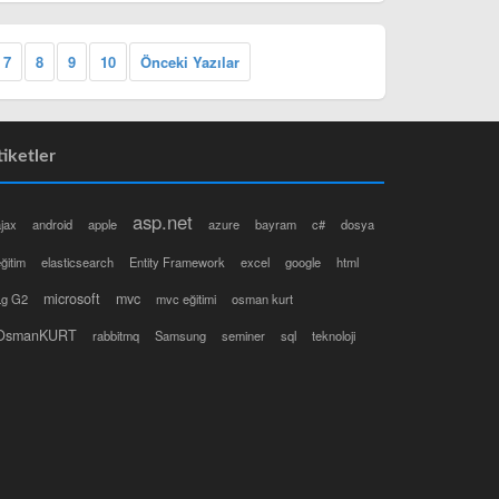
7
8
9
10
Önceki Yazılar
tiketler
asp.net
jax
android
apple
azure
bayram
c#
dosya
ğitim
elasticsearch
Entity Framework
excel
google
html
microsoft
mvc
Lg G2
mvc eğitimi
osman kurt
OsmanKURT
rabbitmq
Samsung
seminer
sql
teknoloji