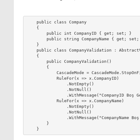
    public class Company
    {
        public int CompanyID { get; set; }
        public string CompanyName { get; set;
    }
    public class CompanyValidation : Abstract
    {
        public CompanyValidation()
        {
            CascadeMode = CascadeMode.StopOnF
            RuleFor(x => x.CompanyID)
                .NotEmpty()
                .NotNull()
                .WithMessage("CompanyID Boş G
            RuleFor(x => x.CompanyName)
                .NotEmpty()
                .NotNull()
                .WithMessage("CompanyName Boş
        }