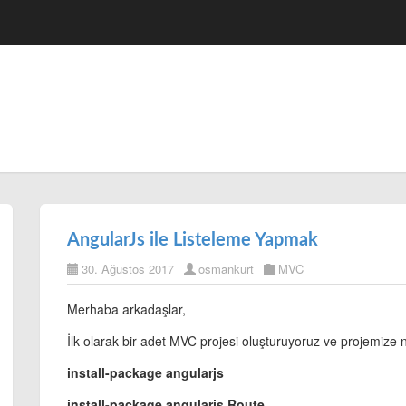
AngularJs ile Listeleme Yapmak
30. Ağustos 2017
osmankurt
MVC
Merhaba arkadaşlar,
İlk olarak bir adet MVC projesi oluşturuyoruz ve projemize
install-package angularjs
install-package angularjs.Route