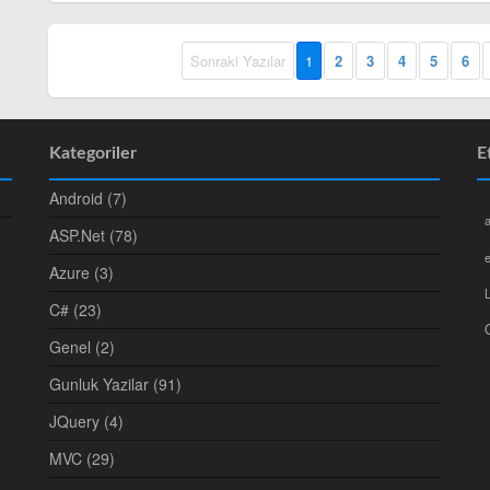
Sonraki Yazılar
1
2
3
4
5
6
Kategoriler
E
Android (7)
a
ASP.Net (78)
e
Azure (3)
C# (23)
Genel (2)
Gunluk Yazilar (91)
JQuery (4)
MVC (29)