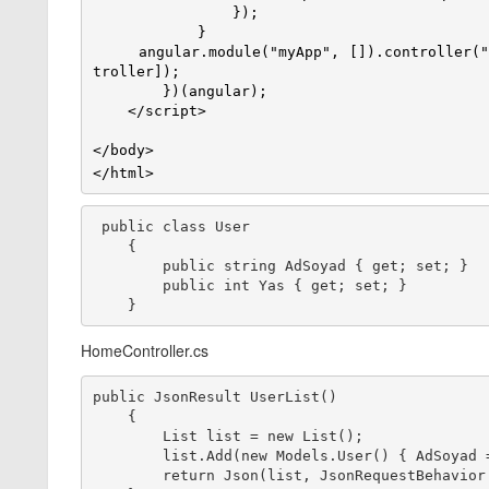
                });

            }

     angular.module("myApp", []).controller("myController", ["$scope", "$http", Con
troller]);

        })(angular);

    </script>       

</body>

</html>
 public class User

    {

        public string AdSoyad { get; set; }

        public int Yas { get; set; }

HomeController.cs
public JsonResult UserList()

    {

        List
 list = new List
();

        list.Add(new Models.User() { AdSoyad = "Osman KURT", Yas = 30 });

        return Json(list, JsonRequestBehavior.AllowGet);
