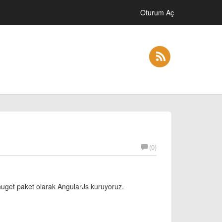
Oturum Aç
(0)
 nuget paket olarak AngularJs kuruyoruz.