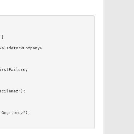
 }
Validator<Company>
irstFailure;
eçilemez");
 Geçilemez");