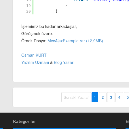
19
}
20
}
İşlemimiz bu kadar arkadaşlar,
Görüşmek üzere.
Örnek Dosya:
MvcAjaxExample.rar (12,9MB)
Osman KURT
Yazılım Uzmanı
&
Blog Yazarı
Sonraki Yazılar
1
2
3
4
5
Kategoriler
E