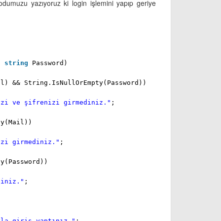
 kodumuzu yazıyoruz ki login işlemini yapıp geriye
,
string
Password)
il) && String.IsNullOrEmpty(Password))
izi ve şifrenizi girmediniz."
;
ty(Mail))
izi girmediniz."
;
ty(Password))
diniz."
;
yla giriş yaptınız."
;