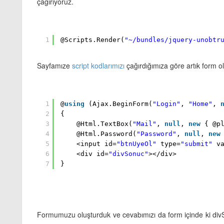
çağırıyoruz.
1
@Scripts.Render(
"~/bundles/jquery-unobtr
Sayfamıze
script kodlarımızı
çağırdığımıza göre artık form o
1
@
using
(Ajax.BeginForm(
"Login"
,
"Home"
,
2
{
3
@Html.TextBox(
"Mail"
,
null
,
new
{ @p
4
@Html.Password(
"Password"
,
null
,
new
5
<input id=
"btnUyeOl"
type=
"submit"
v
6
<div id=
"divSonuc"
></div>
7
}
Formumuzu oluşturduk ve cevabımızı da form içinde ki divS