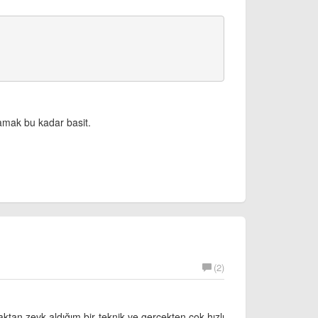
lamak bu kadar basit.
(2)
ktan zevk aldığım bir teknik ve gerçekten çok hızlı