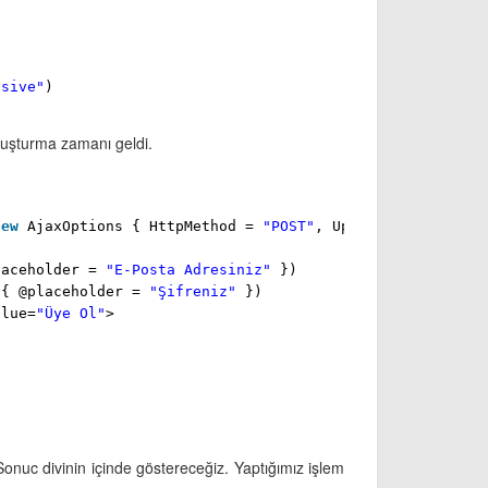
usive"
)
luşturma zamanı geldi.
new
AjaxOptions { HttpMethod =
"POST"
, UpdateTargetId =
laceholder =
"E-Posta Adresiniz"
})
{ @placeholder =
"Şifreniz"
})
alue=
"Üye Ol"
>
onuc divinin içinde göstereceğiz. Yaptığımız işlem