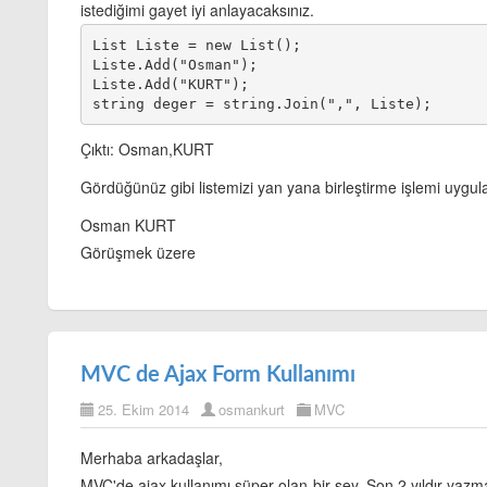
istediğimi gayet iyi anlayacaksınız.
List
 Liste = new List
();

Liste.Add("Osman");

Liste.Add("KURT");

Çıktı: Osman,KURT
Gördüğünüz gibi listemizi yan yana birleştirme işlemi uygu
Osman KURT
Görüşmek üzere
MVC de Ajax Form Kullanımı
25. Ekim 2014
osmankurt
MVC
Merhaba arkadaşlar,
MVC'de ajax kullanımı süper olan bir şey. Son 2 yıldır yazma