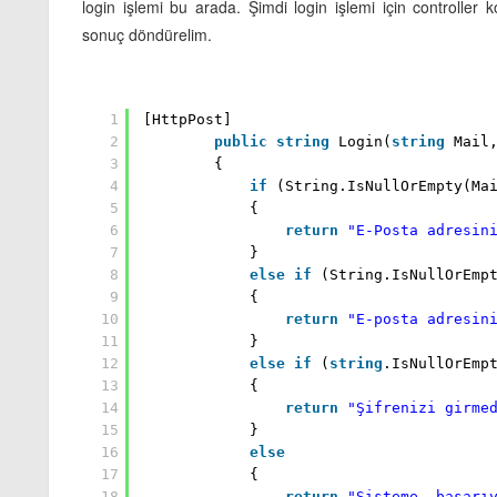
login işlemi bu arada. Şimdi login işlemi için controller
sonuç döndürelim.
1
[HttpPost]
2
public
string
Login(
string
Mail
3
{
4
if
(String.IsNullOrEmpty(Ma
5
{
6
return
"E-Posta adresin
7
}
8
else
if
(String.IsNullOrEmp
9
{
10
return
"E-posta adresin
11
}
12
else
if
(
string
.IsNullOrEmp
13
{
14
return
"Şifrenizi girme
15
}
16
else
17
{
18
return
"Sisteme, başarı