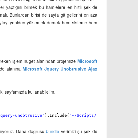
eler yaptığını bilmek bu hamlelere en hızlı şekilde
malı. Bunlardan birisi de sayfa git gellerini en aza
sayfayı yeniden yüklemek demek hem sisteme hem
gereken işlem nuget alanından projemize
Microsoft
add alanına
Microsoft Jquery Unobtrusive Ajax
ki sayfamızda kullanabilelim.
jquery-unobtrusive"
).Include(
"~/Scripts/jquery.unobtrusi
llanıyoruz. Daha doğrusu
bundle
verimizi şu şekilde