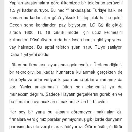
Yapılan araştırmalara göre ülkemizde bir telefonun serüveni
1,5 yıl kadar sürüyor. Bu nedir? arkadaşlar. Türkiye halkı ne
zaman bu kadar alım gücü yüksek bir topluluk haline geldi.
Geçen sene kendimden pay biçiyorum. LG G2 ilk çıktığı
sırada 1600 TL 16 GB'lık model için ucuz kelimesini
kullandım. Düşünüyorum da her insan benim gibi yapıyorsa
vay halimize. Bu aptal telefon şuan 1100 TL'ye satılıyor.
Daha 1 yıl yeni doldu.
Lütfen bu firmaların oyunlarına gelmeyelim. Üretemediğimiz
bir teknolojiyi bu kadar hunharca kullanmak gerçekten de
bize öyle zararlar veriyor ki şuan bunu bizim anlamamız da
zor. Yanlış anlaşılmasın lütfen ben ekonomist ya da
müneccim değilim. Sadece Hayatın gerçeklerini görebilen ve
bu firmaların oyuncakları olmaktan sıkılan bir bireyim.
Her şey bir yana bu akşamı göremeyen makinalar için
firmalara verdiğimiz paralar yetmiyormuş gibi birde dünyanın
parasını devlete vergi olarak ödüyoruz. Ölür müsün, öldürür