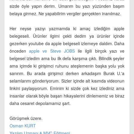
sizde öyle yapın derim. Umarım bu yazı yüzünden başım
belaya girmez. Ne yapabilirim vergiler gerçekten inanılmaz.
Her neyse yazıyı yazmamda ki amaç izlediğim apple
belegeseli. Ürünler ilgimi çekti dedim ya ürünler içinde
gezerken youtube da apple belgeseli izlemeye daldım. Daha
önceden
apple ve Steve JOBS
ile ilgili birçok yazı ve
belgesel izledim ama bu ilk defa karşıma çıktı. Bilindik şeyler
ama içimde ki girişimci ruhunu ateşlemenin başka yolu yok
sanırım. Bu arada girişimci derken arkadaşım Burak U.'a
selamlarımı gönderiyorum. Sizler içinde alt kısımda videonun
linkini paylaşıyorum. Eminim ki sizde çok kez izlediniz ama
insanlar olarak böyle başarı hikayalerini dinlememiz ve biraz
daha cesaret depolamamız şart.
Görüşmek üzere.
Osman KURT
Yazılım Uzmanı & MVC Eğitmeni