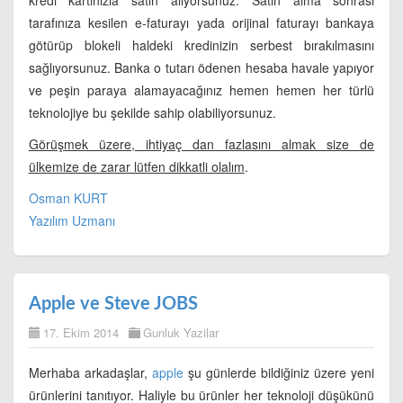
tarafınıza kesilen e-faturayı yada orijinal faturayı bankaya
götürüp blokeli haldeki kredinizin serbest bırakılmasını
sağlıyorsunuz. Banka o tutarı ödenen hesaba havale yapıyor
ve peşin paraya alamayacağınız hemen hemen her türlü
teknolojiye bu şekilde sahip olabiliyorsunuz.
Görüşmek üzere, ihtiyaç dan fazlasını almak size de
ülkemize de zarar lütfen dikkatli olalım
.
Osman KURT
Yazılım Uzmanı
Apple ve Steve JOBS
17. Ekim 2014
Gunluk Yazilar
Merhaba arkadaşlar,
apple
şu günlerde bildiğiniz üzere yeni
ürünlerini tanıtıyor. Haliyle bu ürünler her teknoloji düşükünü