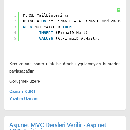
?
1
MERGE MailListesi cm
2
USING A
ON
cm.FirmaID = A.FirmaID
and
cm.Mail 
3
WHEN
NOT
MATCHED
THEN
4
INSERT
(FirmaID,Mail)
5
VALUES
(A.FirmaID,A.Mail);
Kısa zaman sonra ufak bir örnek uygulamayıda buaradan
paylaşacağım.
Görüşmek üzere
Osman KURT
Yazılım Uzmanı
Asp.net MVC Dersleri Verilir - Asp.net