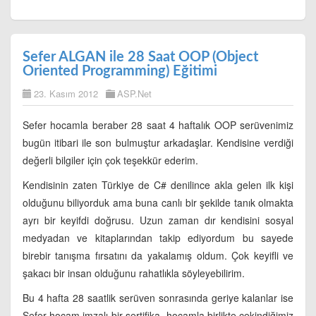
Sefer ALGAN ile 28 Saat OOP (Object
Oriented Programming) Eğitimi
23. Kasım 2012
ASP.Net
Sefer hocamla beraber 28 saat 4 haftalık OOP serüvenimiz
bugün itibari ile son bulmuştur arkadaşlar. Kendisine verdiği
değerli bilgiler için çok teşekkür ederim.
Kendisinin zaten Türkiye de C# denilince akla gelen ilk kişi
olduğunu biliyorduk ama buna canlı bir şekilde tanık olmakta
ayrı bir keyifdi doğrusu. Uzun zaman dır kendisini sosyal
medyadan ve kitaplarından takip ediyordum bu sayede
birebir tanışma fırsatını da yakalamış oldum. Çok keyifli ve
şakacı bir insan olduğunu rahatlıkla söyleyebilirim.
Bu 4 hafta 28 saatlik serüven sonrasında geriye kalanlar ise
Sefer hocam imzalı bir sertifika, hocamla birlikte çekindiğimiz