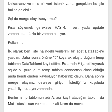
kalkarsanız ve dolu bir veri listeniz varsa gerçekten bu çile
haline gelebilir.
Sql de merge olayı kasıyormu?
Kısa söylemek gerekirse HAYIR. Insert yada update
zamanından fazla bir zaman almıyor.
Kullanımı;
İlk olarak ben liste halindeki verilerimi bir adet DataTable'e
yazdım. Daha sonra önüne "#" koyarak oluşturduğum temp
tabloma DataTablemi kayıt ettiim. Bu arada # işareti koyarak
sql'de oluşturduğum temp tablom connection close olduğu
anda kendiliğinden kayboluyor haberiniz olsun. Daha sonra
merge olayımız devreye giriyor. İstediğimiz koşuluda
yazabiliyoruz aynı zamanda.
Benim temp tablomun adı A, asıl kayıt atacağım tablom da
MailListesi olsun ve kodumuz alt kısım da mevcut,