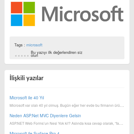
Tags :
microsoft
Bu yazıyı ilk değerlendiren siz
olun
İlişkili yazılar
Microsoft ile 40 Yıl
Microsoft var olalı 40 yıl olmuş. Bugün eğer her evde bu firmanın ürünü kulanılıyorsa gerçekten de h...
Neden ASP.Net MVC Diyenlere Gelsin
ASP.NET Web Forms’un Nesi Yok ki!? Aslında kısa cevap olarak, “fazlası” bile var denilebilir. Evet ...
Microsoft ile Surface Pro 4