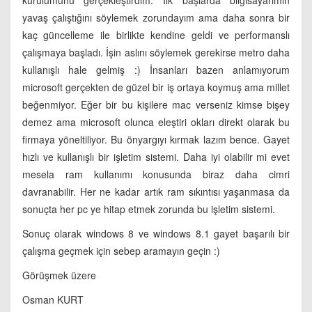
kurulumunu gerçekleştirdim. İlk başlarda bilgisayarımın
yavaş çalıştığını söylemek zorundayım ama daha sonra bir
kaç güncelleme ile birlikte kendine geldi ve performanslı
çalışmaya başladı. İşin aslını söylemek gerekirse metro daha
kullanışlı hale gelmiş :) İnsanları bazen anlamıyorum
microsoft gerçekten de güzel bir iş ortaya koymuş ama millet
beğenmiyor. Eğer bir bu kişilere mac verseniz kimse bişey
demez ama microsoft olunca eleştiri okları direkt olarak bu
firmaya yöneltiliyor. Bu önyargıyı kırmak lazım bence. Gayet
hızlı ve kullanışlı bir işletim sistemi. Daha iyi olabilir mi evet
mesela ram kullanımı konusunda biraz daha cimri
davranabilir. Her ne kadar artık ram sıkıntısı yaşanmasa da
sonuçta her pc ye hitap etmek zorunda bu işletim sistemi.
Sonuç olarak windows 8 ve windows 8.1 gayet başarılı bir
çalışma geçmek için sebep aramayın geçin :)
Görüşmek üzere
Osman KURT